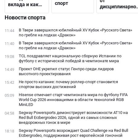
от
спорт
вклада и как
дисциплинарно
выбрать
решения до
подходящий
Новости спорта
открытого
конфликта с
В Твери завершился юбилейный XV Кубок «Русского Света»
11:44
фанатами
по гребле на лодках «Дракон»
В Твери завершился юбилейный XV Кубок «Русского Света»
11:40
по гребле на лодках «Дракон»
TCL поздравляет национальную сборную Испании по
19:08
футболу с исторической победой в чемпионате мира
Проект ОНЕ укрепил статус Генпро среди лидеров
14:49
высотного проектирования
Не просто катание: почему роллер-спорт становится
15:42
спортом высоких достижений
Hisense отмечает старт чемпионата мира по футболу FIFA
05:09
World Cup 2026 инновациями в области технологий RGB
MiniLED
Segway Powersports демонстрирует возможности AT10 на
04:58
Red Bull Erzbergrodeo 2026, одной из самых сложных
внедорожных гонок в мире
Segway Powersports возрождает Quad Challenge на Red Bull
18:18
Erzbergrodeo, поддерживая рост европейской гоночной