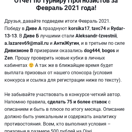
Отчет по Турниру Прогнозистов за
Февраль 2021 года!
Друзья, давайте подведем итоги Февраль 2021.
Победу в
Диве А
празднуют
korsika17
,
tavc74
и
Rydar-
13-13
. В
Диве Б
лучшими стали
Aleksandr-Izvestnii
,
a.lazarev69@mail.ru
и
АнтиЖугин
, и в третьем по силе
Дивизионе В
призерами оказались
dog444
,
bogos
и
Zen
. Прошу проверить новые кубки в личных
кабинетах
А так же в ближайщее время будет
выплата призовых от нашего спонсора
(условия
конкурса и ссылка для регистрации ниже по тексту).
Не забывайте участвовать в конкурсе четкий автор.
Напомню правила,
сделать 75 и более ставок
с
описанием и быть в плюсе по итогу месяца. Описание
должно быть уникальным и содержать аналитику
противостояния. Всем, кто выполнил условия –
призовые в размере 500 рублей на Qiwi.