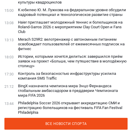
культуры квадроциклов
К юбилею Ю. М. Лужкова на федеральном уровне обсудили
15:00
кадровый потенциал и технологическое развитие страны
Haier приглашает молодежный теннис и болельщиков на
13:08
Roland-Garros 2026 с мероприятием Clay Court Open и Fans
Club
Merach S29R2: велотренажер с автономным питанием
13:13
освобождает пользователей от ежемесячных подписок на
фитнес
Истории, которыми хочется делиться: завершился приём
18:03
заявок на проект «Больше, чем путешествие в молодёжную
столицу»
Контроль за безопасностью инфраструктуры усилила
17:30
компания SMS Traffic
BingX назначила чемпиона мира Энцо Фернандеса
21:12
глобальным амбассадором в преддверии Чемпионата
мира FIFA 2026
Philadelphia Soccer 2026 открывает аккредитацию СМИ и
13:44
регистрацию болельщиков на фестиваль FIFA Fan Festival
Philadelphia
ВСЕ НОВОСТИ СПОРТА