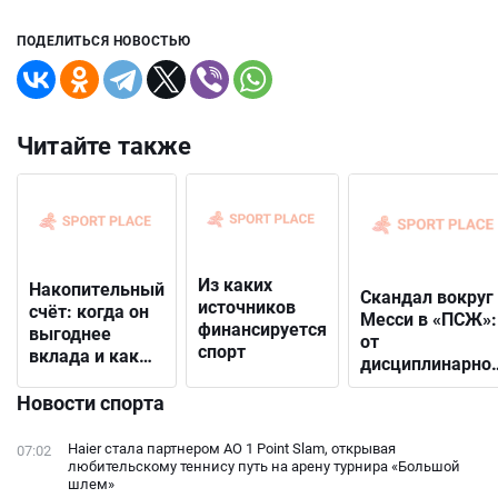
ПОДЕЛИТЬСЯ НОВОСТЬЮ
Читайте также
Из каких
Накопительный
Скандал вокруг
источников
счёт: когда он
Месси в «ПСЖ»:
финансируется
выгоднее
от
спорт
вклада и как
дисциплинарно
выбрать
решения до
подходящий
Новости спорта
открытого
конфликта с
Haier стала партнером AO 1 Point Slam, открывая
07:02
фанатами
любительскому теннису путь на арену турнира «Большой
шлем»