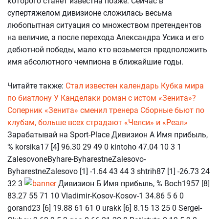
которого станет известна позже. Сейчас в
супертяжелом дивизионе сложилась весьма
любопытная ситуация со множеством претендентов
на величие, а после перехода Александра Усика и его
дебютной победы, мало кто возьмется предположить
имя абсолютного чемпиона в ближайшие годы.
Читайте также:
Стал известен календарь Кубка мира
по биатлону
У Канделаки роман с истом «Зенита»?
Соперник «Зенита» сменил тренера
Сборные бьют по
клубам, больше всех страдают «Челси» и «Реал»
Зарабатывай на Sport-Place Дивизион А Имя прибыль,
% korsika17 [4] 96.30 29 49 0 kintoho 47.04 10 3 1
ZalesovoneByhare-ByharestneZalesovo-
ByharestneZalesovo [1] -1.64 43 44 3 shtrih87 [1] -26.73 24
32 3
Дивизион Б Имя прибыль, % Boch1957 [8]
83.27 55 71 10 Vladimir-Kosov-Kosov-1 34.86 5 6 0
gorand23 [6] 19.88 61 61 0 urakk [6] 8.15 13 25 0 Sergei-