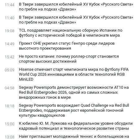
В Твери завершился юбилейный XV Кубок «Русского Света»
11:44
по гребле на лодках «Дракон»
В Твери завершился юбилейный XV Кубок «Русского Света»
11:40
по гребле на лодках «Дракон»
TCL поздравляет национальную сборную Испании по
19:08
футболу с исторической победой в чемпионате мира
Проект ОНЕ укрепил статус Генпро среди лидеров
14:49
высотного проектирования
Не просто катание: почему роллер-спорт становится
15:42
спортом высоких достижений
Hisense отмечает старт чемпионата мира по футболу FIFA
05:09
World Cup 2026 инновациями в области технологий RGB
MiniLED
Segway Powersports демонстрирует возможности AT10 на
04:58
Red Bull Erzbergrodeo 2026, одной из самых сложных
внедорожных гонок в мире
Segway Powersports возрождает Quad Challenge на Red Bull
18:18
Erzbergrodeo, поддерживая рост европейской гоночной
культуры квадроциклов
К юбилею Ю. М. Лужкова на федеральном уровне обсудили
15:00
кадровый потенциал и технологическое развитие страны
Haier приглашает молодежный теннис и болельщиков на
13:08