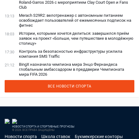
Roland-Garros 2026 с мероприятием Clay Court Open и Fans
Club
Merach S29R2: велотренажер с автономным питанием
13:13
освобождает пользователей от ежемесячных подписок на
фитнес
Истории, которыми хочется делиться: завершился приём
18:03
заявок на проект «Больше, чем путешествие в молодёжную
столицу»
Контроль за безопасностью инфраструктуры усилила
17:30
компания SMS Traffic
BingX назначила чемпиона мира Энцо Фернандеса
21:12
глобальным амбассадором в преддверии Чемпионата
мира FIFA 2026
ВСЕ НОВОСТИ СПОРТА
НОВОСТИ СПОРТА И СПОРТИВНЫЕ ПРОГНОЗЫ
© 2026. ВСЕ ПРАВА ЗАЩИЩЕНЫ
Новости спорта
Школа ставок
Букмекерские конторы