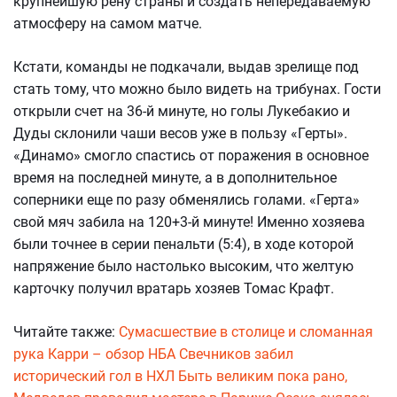
крупнейшую рену страны и создать непередаваемую
атмосферу на самом матче.
Кстати, команды не подкачали, выдав зрелище под
стать тому, что можно было видеть на трибунах. Гости
открыли счет на 36-й минуте, но голы Лукебакио и
Дуды склонили чаши весов уже в пользу «Герты».
«Динамо» смогло спастись от поражения в основное
время на последней минуте, а в дополнительное
соперники еще по разу обменялись голами. «Герта»
свой мяч забила на 120+3-й минуте! Именно хозяева
были точнее в серии пенальти (5:4), в ходе которой
напряжение было настолько высоким, что желтую
карточку получил вратарь хозяев Томас Крафт.
Читайте также:
Сумасшествие в столице и сломанная
рука Карри – обзор НБА
Свечников забил
исторический гол в НХЛ
Быть великим пока рано,