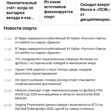
Из каких
Накопительный
Скандал вокруг
источников
счёт: когда он
Месси в «ПСЖ»:
финансируется
выгоднее
от
спорт
вклада и как
дисциплинарно
выбрать
решения до
подходящий
Новости спорта
открытого
конфликта с
В Твери завершился юбилейный XV Кубок «Русского Света»
11:44
фанатами
по гребле на лодках «Дракон»
В Твери завершился юбилейный XV Кубок «Русского Света»
11:40
по гребле на лодках «Дракон»
TCL поздравляет национальную сборную Испании по
19:08
футболу с исторической победой в чемпионате мира
Проект ОНЕ укрепил статус Генпро среди лидеров
14:49
высотного проектирования
Не просто катание: почему роллер-спорт становится
15:42
спортом высоких достижений
Hisense отмечает старт чемпионата мира по футболу FIFA
05:09
World Cup 2026 инновациями в области технологий RGB
MiniLED
Segway Powersports демонстрирует возможности AT10 на
04:58
Red Bull Erzbergrodeo 2026, одной из самых сложных