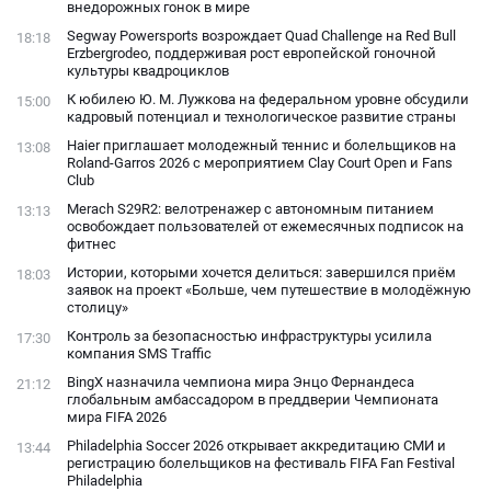
внедорожных гонок в мире
Segway Powersports возрождает Quad Challenge на Red Bull
18:18
Erzbergrodeo, поддерживая рост европейской гоночной
культуры квадроциклов
К юбилею Ю. М. Лужкова на федеральном уровне обсудили
15:00
кадровый потенциал и технологическое развитие страны
Haier приглашает молодежный теннис и болельщиков на
13:08
Roland-Garros 2026 с мероприятием Clay Court Open и Fans
Club
Merach S29R2: велотренажер с автономным питанием
13:13
освобождает пользователей от ежемесячных подписок на
фитнес
Истории, которыми хочется делиться: завершился приём
18:03
заявок на проект «Больше, чем путешествие в молодёжную
столицу»
Контроль за безопасностью инфраструктуры усилила
17:30
компания SMS Traffic
BingX назначила чемпиона мира Энцо Фернандеса
21:12
глобальным амбассадором в преддверии Чемпионата
мира FIFA 2026
Philadelphia Soccer 2026 открывает аккредитацию СМИ и
13:44
регистрацию болельщиков на фестиваль FIFA Fan Festival
Philadelphia