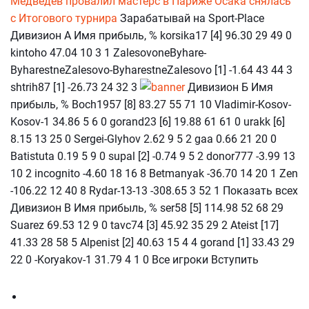
Медведев провалил мастерс в Париже
Осака снялась
с Итогового турнира
Зарабатывай на Sport-Place
Дивизион А Имя прибыль, % korsika17 [4] 96.30 29 49 0
kintoho 47.04 10 3 1 ZalesovoneByhare-
ByharestneZalesovo-ByharestneZalesovo [1] -1.64 43 44 3
shtrih87 [1] -26.73 24 32 3
Дивизион Б Имя
прибыль, % Boch1957 [8] 83.27 55 71 10 Vladimir-Kosov-
Kosov-1 34.86 5 6 0 gorand23 [6] 19.88 61 61 0 urakk [6]
8.15 13 25 0 Sergei-Glyhov 2.62 9 5 2 gaa 0.66 21 20 0
Batistuta 0.19 5 9 0 supal [2] -0.74 9 5 2 donor777 -3.99 13
10 2 incognito -4.60 18 16 8 Betmanyak -36.70 14 20 1 Zen
-106.22 12 40 8 Rydar-13-13 -308.65 3 52 1 Показать всех
Дивизион В Имя прибыль, % ser58 [5] 114.98 52 68 29
Suarez 69.53 12 9 0 tavc74 [3] 45.92 35 29 2 Ateist [17]
41.33 28 58 5 Alpenist [2] 40.63 15 4 4 gorand [1] 33.43 29
22 0 -Koryakov-1 31.79 4 1 0 Все игроки Вступить