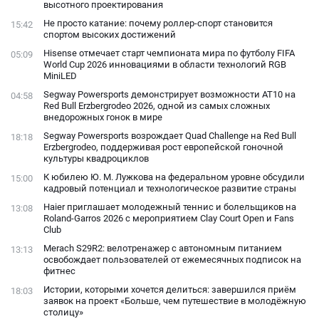
высотного проектирования
Не просто катание: почему роллер-спорт становится
15:42
спортом высоких достижений
Hisense отмечает старт чемпионата мира по футболу FIFA
05:09
World Cup 2026 инновациями в области технологий RGB
MiniLED
Segway Powersports демонстрирует возможности AT10 на
04:58
Red Bull Erzbergrodeo 2026, одной из самых сложных
внедорожных гонок в мире
Segway Powersports возрождает Quad Challenge на Red Bull
18:18
Erzbergrodeo, поддерживая рост европейской гоночной
культуры квадроциклов
К юбилею Ю. М. Лужкова на федеральном уровне обсудили
15:00
кадровый потенциал и технологическое развитие страны
Haier приглашает молодежный теннис и болельщиков на
13:08
Roland-Garros 2026 с мероприятием Clay Court Open и Fans
Club
Merach S29R2: велотренажер с автономным питанием
13:13
освобождает пользователей от ежемесячных подписок на
фитнес
Истории, которыми хочется делиться: завершился приём
18:03
заявок на проект «Больше, чем путешествие в молодёжную
столицу»