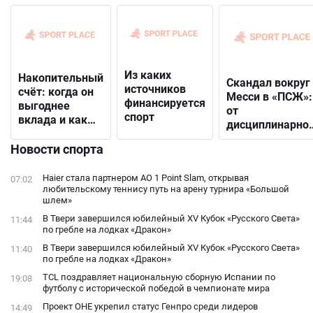
Из каких
Накопительный
Скандал вокруг
источников
счёт: когда он
Месси в «ПСЖ»:
финансируется
выгоднее
от
спорт
вклада и как
дисциплинарно
выбрать
решения до
подходящий
Новости спорта
открытого
конфликта с
Haier стала партнером AO 1 Point Slam, открывая
07:02
фанатами
любительскому теннису путь на арену турнира «Большой
шлем»
В Твери завершился юбилейный XV Кубок «Русского Света»
11:44
по гребле на лодках «Дракон»
В Твери завершился юбилейный XV Кубок «Русского Света»
11:40
по гребле на лодках «Дракон»
TCL поздравляет национальную сборную Испании по
19:08
футболу с исторической победой в чемпионате мира
Проект ОНЕ укрепил статус Генпро среди лидеров
14:49