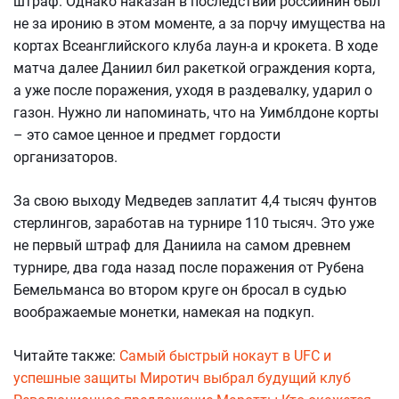
штраф. Однако наказан в последствии российнин был
не за иронию в этом моменте, а за порчу имущества на
кортах Всеанглийского клуба лаун-а и крокета. В ходе
матча далее Даниил бил ракеткой ограждения корта,
а уже после поражения, уходя в раздевалку, ударил о
газон. Нужно ли напоминать, что на Уимблдоне корты
– это самое ценное и предмет гордости
организаторов.
За свою выходу Медведев заплатит 4,4 тысяч фунтов
стерлингов, заработав на турнире 110 тысяч. Это уже
не первый штраф для Даниила на самом древнем
турнире, два года назад после поражения от Рубена
Бемельманса во втором круге он бросал в судью
воображаемые монетки, намекая на подкуп.
Читайте также:
Самый быстрый нокаут в UFC и
успешные защиты
Миротич выбрал будущий клуб