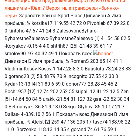
Революционное предложение Маротты
Кто окажется
лишним в «Юве»? Вероятные трансферы «бьянко-
нери»
Зарабатывай на Sport-Place Дивизион А Имя
прибыль, % korsika17 119.55 42 72 0 Pivohleb 67.39 22 8
0 kintoho 47.67 41 24 3 ZalesovoneByhare-
ByharestneZalesovo-ByharestneZalesovo [1] 41.54 58 62 5
-Koryakov -0.15 4 4 0 shtrih87 [25] -21.48 39 61 17
smolov90 -97.40 32 49 1 Показать всех
Дивизион Б Имя прибыль, % RomanS 203.65 14 41 1
Vladimir-Kosov-Kosov-1 147.28 8 3 0 Batistuta 73.24 23 33
0 gorand23 [2] 58.48 79 70 9 incognito 37.55 42 30 3
Rydar-13-13 [4] 31.80 6 59 0 donor777 28.28 45 45 2
Boch1957 [12] 12.74 202 252 55 supal -12.41 22 12 5 Zen
[5] -14.64 50 84 5 urakk -21.54 81 127 32 gaa -22.52 30 34
0 Betmanyak -36.81 9 18 0 Sergei-Glyhov -85.10 17 21 7
Dallas-I-I -339.10 2 56 1 Показать всех Дивизион В Имя
прибыль, % Ateist [2] 259.47 136 205 17 tavc74 188.98 22
11 0 -Borzenko 118.13 14 35 4 gorand 74.61 76 59 1