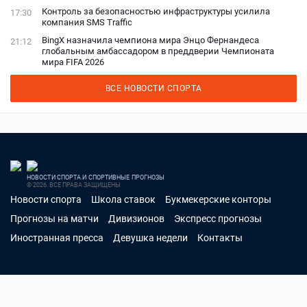
Контроль за безопасностью инфраструктуры усилила
17:30
компания SMS Traffic
BingX назначила чемпиона мира Энцо Фернандеса
21:12
глобальным амбассадором в преддверии Чемпионата
мира FIFA 2026
ВСЕ НОВОСТИ СПОРТА
НОВОСТИ СПОРТА И СПОРТИВНЫЕ ПРОГНОЗЫ
© 2026. ВСЕ ПРАВА ЗАЩИЩЕНЫ
Новости спорта
Школа ставок
Букмекерские конторы
Прогнозы на матчи
Дивизионов
Экспресс прогнозы
Иностранная пресса
Девушка недели
Контакты