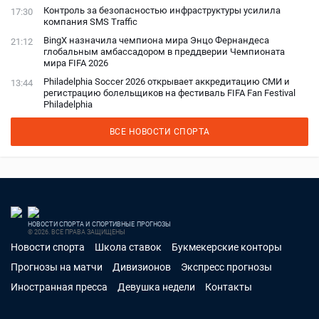
Контроль за безопасностью инфраструктуры усилила
17:30
компания SMS Traffic
BingX назначила чемпиона мира Энцо Фернандеса
21:12
глобальным амбассадором в преддверии Чемпионата
мира FIFA 2026
Philadelphia Soccer 2026 открывает аккредитацию СМИ и
13:44
регистрацию болельщиков на фестиваль FIFA Fan Festival
Philadelphia
ВСЕ НОВОСТИ СПОРТА
НОВОСТИ СПОРТА И СПОРТИВНЫЕ ПРОГНОЗЫ
© 2026. ВСЕ ПРАВА ЗАЩИЩЕНЫ
Новости спорта
Школа ставок
Букмекерские конторы
Прогнозы на матчи
Дивизионов
Экспресс прогнозы
Иностранная пресса
Девушка недели
Контакты