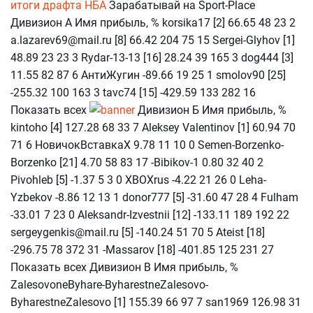
итоги драфта НБА
Зарабатывай на Sport-Place
Дивизион А Имя прибыль, % korsika17 [2] 66.65 48 23 2
a.lazarev69@mail.ru [8] 66.42 204 75 15 Sergei-Glyhov [1]
48.89 23 23 3 Rydar-13-13 [16] 28.24 39 165 3 dog444 [3]
11.55 82 87 6 АнтиЖугин -89.66 19 25 1 smolov90 [25]
-255.32 100 163 3 tavc74 [15] -429.59 133 282 16
Показать всех
Дивизион Б Имя прибыль, %
kintoho [4] 127.28 68 33 7 Aleksey Valentinov [1] 60.94 70
71 6 НовичокВставкаХ 9.78 11 10 0 Semen-Borzenko-
Borzenko [21] 4.70 58 83 17 -Bibikov-1 0.80 32 40 2
Pivohleb [5] -1.37 5 3 0 XBOXrus -4.22 21 26 0 Leha-
Yzbekov -8.86 12 13 1 donor777 [5] -31.60 47 28 4 Fulham
-33.01 7 23 0 Aleksandr-Izvestnii [12] -133.11 189 192 22
sergeygenkis@mail.ru [5] -140.24 51 70 5 Ateist [18]
-296.75 78 372 31 -Massarov [18] -401.85 125 231 27
Показать всех Дивизион В Имя прибыль, %
ZalesovoneByhare-ByharestneZalesovo-
ByharestneZalesovo [1] 155.39 66 97 7 san1969 126.98 31