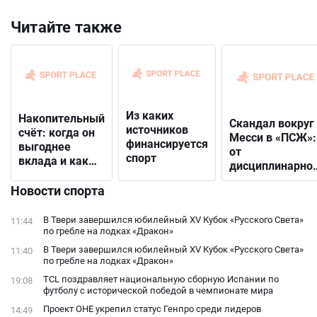
Читайте также
Из каких
Накопительный
Скандал вокруг
источников
счёт: когда он
Месси в «ПСЖ»:
финансируется
выгоднее
от
спорт
вклада и как
дисциплинарно
выбрать
решения до
подходящий
Новости спорта
открытого
конфликта с
В Твери завершился юбилейный XV Кубок «Русского Света»
11:44
фанатами
по гребле на лодках «Дракон»
В Твери завершился юбилейный XV Кубок «Русского Света»
11:40
по гребле на лодках «Дракон»
TCL поздравляет национальную сборную Испании по
19:08
футболу с исторической победой в чемпионате мира
Проект ОНЕ укрепил статус Генпро среди лидеров
14:49