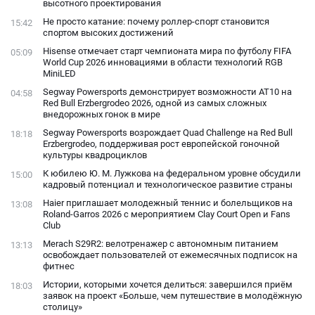
высотного проектирования
Не просто катание: почему роллер-спорт становится
15:42
спортом высоких достижений
Hisense отмечает старт чемпионата мира по футболу FIFA
05:09
World Cup 2026 инновациями в области технологий RGB
MiniLED
Segway Powersports демонстрирует возможности AT10 на
04:58
Red Bull Erzbergrodeo 2026, одной из самых сложных
внедорожных гонок в мире
Segway Powersports возрождает Quad Challenge на Red Bull
18:18
Erzbergrodeo, поддерживая рост европейской гоночной
культуры квадроциклов
К юбилею Ю. М. Лужкова на федеральном уровне обсудили
15:00
кадровый потенциал и технологическое развитие страны
Haier приглашает молодежный теннис и болельщиков на
13:08
Roland-Garros 2026 с мероприятием Clay Court Open и Fans
Club
Merach S29R2: велотренажер с автономным питанием
13:13
освобождает пользователей от ежемесячных подписок на
фитнес
Истории, которыми хочется делиться: завершился приём
18:03
заявок на проект «Больше, чем путешествие в молодёжную
столицу»