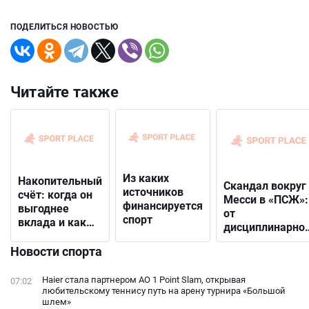
ПОДЕЛИТЬСЯ НОВОСТЬЮ
Читайте также
Из каких
Накопительный
Скандал вокруг
источников
счёт: когда он
Месси в «ПСЖ»:
финансируется
выгоднее
от
спорт
вклада и как
дисциплинарно
выбрать
решения до
подходящий
Новости спорта
открытого
конфликта с
Haier стала партнером AO 1 Point Slam, открывая
07:02
фанатами
любительскому теннису путь на арену турнира «Большой
шлем»