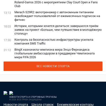
Roland-Garros 2026 с мероприятием Clay Court Open и Fans
Club
Merach S29R2: велотренажер с автономным питанием
13:13
освобождает пользователей от ежемесячных подписок на
фитнес
Истории, которыми хочется делиться: завершился приём
18:03
заявок на проект «Больше, чем путешествие в молодёжную
столицу»
Контроль за безопасностью инфраструктуры усилила
17:30
компания SMS Traffic
BingX назначила чемпиона мира Энцо Фернандеса
21:12
глобальным амбассадором в преддверии Чемпионата
мира FIFA 2026
ВСЕ НОВОСТИ СПОРТА
НОВОСТИ СПОРТА И СПОРТИВНЫЕ ПРОГНОЗЫ
© 2026. ВСЕ ПРАВА ЗАЩИЩЕНЫ
Новости спорта
Школа ставок
Букмекерские конторы