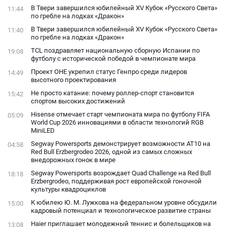
В Твери завершился юбилейный XV Кубок «Русского Света»
11:44
по гребле на лодках «Дракон»
В Твери завершился юбилейный XV Кубок «Русского Света»
11:40
по гребле на лодках «Дракон»
TCL поздравляет национальную сборную Испании по
19:08
футболу с исторической победой в чемпионате мира
Проект ОНЕ укрепил статус Генпро среди лидеров
14:49
высотного проектирования
Не просто катание: почему роллер-спорт становится
15:42
спортом высоких достижений
Hisense отмечает старт чемпионата мира по футболу FIFA
05:09
World Cup 2026 инновациями в области технологий RGB
MiniLED
Segway Powersports демонстрирует возможности AT10 на
04:58
Red Bull Erzbergrodeo 2026, одной из самых сложных
внедорожных гонок в мире
Segway Powersports возрождает Quad Challenge на Red Bull
18:18
Erzbergrodeo, поддерживая рост европейской гоночной
культуры квадроциклов
К юбилею Ю. М. Лужкова на федеральном уровне обсудили
15:00
кадровый потенциал и технологическое развитие страны
Haier приглашает молодежный теннис и болельщиков на
13:08