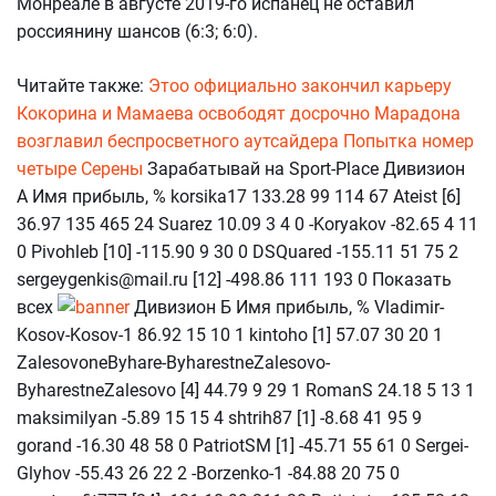
Монреале в августе 2019-го испанец не оставил
россиянину шансов (6:3; 6:0).
Читайте также:
Этоо официально закончил карьеру
Кокорина и Мамаева освободят досрочно
Марадона
возглавил беспросветного аутсайдера
Попытка номер
четыре Серены
Зарабатывай на Sport-Place Дивизион
А Имя прибыль, % korsika17 133.28 99 114 67 Ateist [6]
36.97 135 465 24 Suarez 10.09 3 4 0 -Koryakov -82.65 4 11
0 Pivohleb [10] -115.90 9 30 0 DSQuared -155.11 51 75 2
sergeygenkis@mail.ru [12] -498.86 111 193 0 Показать
всех
Дивизион Б Имя прибыль, % Vladimir-
Kosov-Kosov-1 86.92 15 10 1 kintoho [1] 57.07 30 20 1
ZalesovoneByhare-ByharestneZalesovo-
ByharestneZalesovo [4] 44.79 9 29 1 RomanS 24.18 5 13 1
maksimilyan -5.89 15 15 4 shtrih87 [1] -8.68 41 95 9
gorand -16.30 48 58 0 PatriotSM [1] -45.71 55 61 0 Sergei-
Glyhov -55.43 26 22 2 -Borzenko-1 -84.88 20 75 0