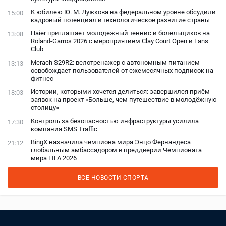
К юбилею Ю. М. Лужкова на федеральном уровне обсудили
15:00
кадровый потенциал и технологическое развитие страны
Haier приглашает молодежный теннис и болельщиков на
13:08
Roland-Garros 2026 с мероприятием Clay Court Open и Fans
Club
Merach S29R2: велотренажер с автономным питанием
13:13
освобождает пользователей от ежемесячных подписок на
фитнес
Истории, которыми хочется делиться: завершился приём
18:03
заявок на проект «Больше, чем путешествие в молодёжную
столицу»
Контроль за безопасностью инфраструктуры усилила
17:30
компания SMS Traffic
BingX назначила чемпиона мира Энцо Фернандеса
21:12
глобальным амбассадором в преддверии Чемпионата
мира FIFA 2026
ВСЕ НОВОСТИ СПОРТА