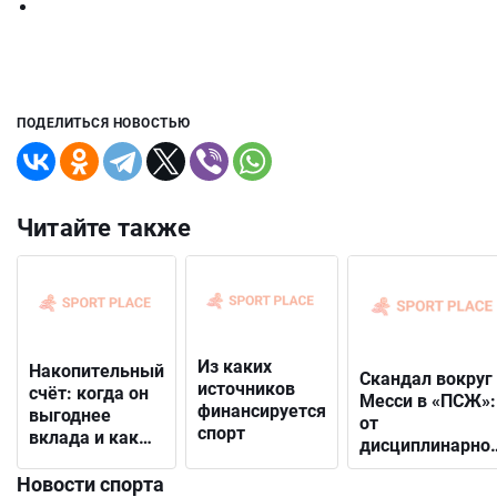
ПОДЕЛИТЬСЯ НОВОСТЬЮ
Читайте также
Из каких
Накопительный
Скандал вокруг
источников
счёт: когда он
Месси в «ПСЖ»:
финансируется
выгоднее
от
спорт
вклада и как
дисциплинарно
выбрать
решения до
подходящий
Новости спорта
открытого