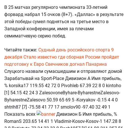
В 25 матчах регулярного чемпионата 33-летний
форвард набрал 15 очков (8+7). «Даллас» в результате
этой победы сумел подняться на третье место в
Западной конференции, имея за плечами
семиматчевую серию побед.
Читайте также:
Судный день российского спорта 9
декабря
Стало известно где сборная России пройдет
подготовку к Евро
Свечников догнал Панарина
Слуцкого назвали сумасшедшим и отправляют домой
Зарабатывай на Sport-Place Дивизион А Имя прибыль,
% korsika17 119.55 42 72 0 Pivohleb 67.39 22 8 0 kintoho
[1] 54.15 42 24 3 ZalesovoneByhare-ByharestneZalesovo-
ByharestneZalesovo 50.59 65 69 5 -Koryakov -0.15 4 4 0
shtrih87 [7] -75.58 41 77 17 smolov90 -97.40 32 49 1
Показать всех
Дивизион Б Имя прибыль, %
RomanS 203.65 14 41 1 Vladimir-Kosov-Kosov-1 147.28 8