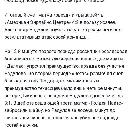
Форвард помог «Далласу» обыграть «Вегас».
Итоговый счет матча «звезд» и «рыцарей» в
«Америкэн Эйрлайнс Центре» 4:2 в пользу хозяев.
Александр Радулов поучаствовал в трех из четырех
результативных атак своей команды.
На 12-й минуте первого периода россиянин реализовал
большинство. Затем уже через неполные две минуты
«Даллас» упрочил преимущество, правда без участия
Радулова. Во втором периоде «Вегас» размочил счет
благодаря голу Теодора, но минимальным
преимущество техассцев было лишь четыре минуты,
вскоре Дикинсон с передачи Радулова довел счет до
3:1. В дебюте решающей трети матча «Голден Найтс»
забросили шайбу, но Радулов за восемь минут до
финальной сирены окончательно убил все надежды
гостей на очки.