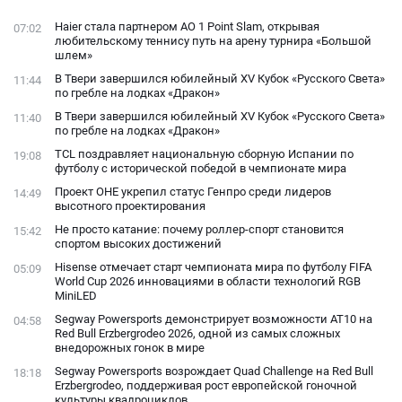
конфликта с
Haier стала партнером AO 1 Point Slam, открывая
07:02
фанатами
любительскому теннису путь на арену турнира «Большой
шлем»
В Твери завершился юбилейный XV Кубок «Русского Света»
11:44
по гребле на лодках «Дракон»
В Твери завершился юбилейный XV Кубок «Русского Света»
11:40
по гребле на лодках «Дракон»
TCL поздравляет национальную сборную Испании по
19:08
футболу с исторической победой в чемпионате мира
Проект ОНЕ укрепил статус Генпро среди лидеров
14:49
высотного проектирования
Не просто катание: почему роллер-спорт становится
15:42
спортом высоких достижений
Hisense отмечает старт чемпионата мира по футболу FIFA
05:09
World Cup 2026 инновациями в области технологий RGB
MiniLED
Segway Powersports демонстрирует возможности AT10 на
04:58
Red Bull Erzbergrodeo 2026, одной из самых сложных
внедорожных гонок в мире
Segway Powersports возрождает Quad Challenge на Red Bull
18:18
Erzbergrodeo, поддерживая рост европейской гоночной
культуры квадроциклов