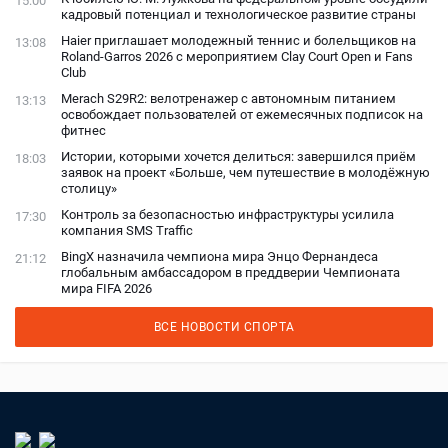
15:00
кадровый потенциал и технологическое развитие страны
Haier приглашает молодежный теннис и болельщиков на
13:08
Roland-Garros 2026 с мероприятием Clay Court Open и Fans
Club
Merach S29R2: велотренажер с автономным питанием
13:13
освобождает пользователей от ежемесячных подписок на
фитнес
Истории, которыми хочется делиться: завершился приём
18:03
заявок на проект «Больше, чем путешествие в молодёжную
столицу»
Контроль за безопасностью инфраструктуры усилила
17:30
компания SMS Traffic
BingX назначила чемпиона мира Энцо Фернандеса
21:12
глобальным амбассадором в преддверии Чемпионата
мира FIFA 2026
ВСЕ НОВОСТИ СПОРТА