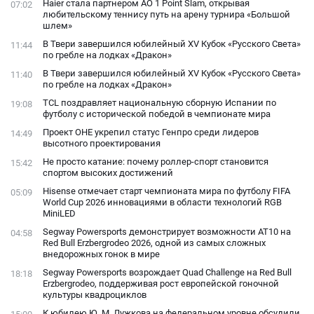
Haier стала партнером AO 1 Point Slam, открывая
07:02
фанатами
любительскому теннису путь на арену турнира «Большой
шлем»
В Твери завершился юбилейный XV Кубок «Русского Света»
11:44
по гребле на лодках «Дракон»
В Твери завершился юбилейный XV Кубок «Русского Света»
11:40
по гребле на лодках «Дракон»
TCL поздравляет национальную сборную Испании по
19:08
футболу с исторической победой в чемпионате мира
Проект ОНЕ укрепил статус Генпро среди лидеров
14:49
высотного проектирования
Не просто катание: почему роллер-спорт становится
15:42
спортом высоких достижений
Hisense отмечает старт чемпионата мира по футболу FIFA
05:09
World Cup 2026 инновациями в области технологий RGB
MiniLED
Segway Powersports демонстрирует возможности AT10 на
04:58
Red Bull Erzbergrodeo 2026, одной из самых сложных
внедорожных гонок в мире
Segway Powersports возрождает Quad Challenge на Red Bull
18:18
Erzbergrodeo, поддерживая рост европейской гоночной
культуры квадроциклов
К юбилею Ю. М. Лужкова на федеральном уровне обсудили