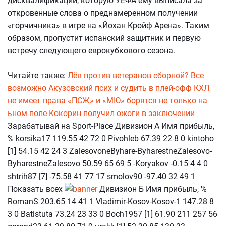
дисквалификации, которую УЕФА ему выписала за
откровенные слова о преднамеренном получении
«горчичника» в игре на «Йохан Кройф Арена». Таким
образом, пропустит испанский защитник и первую
встречу следующего еврокубкового сезона.
Читайте также:
Лёв против ветеранов сборной? Все
возможно
Акузовский псих и судить в плей-офф КХЛ
не имеет права
«ПСЖ» и «МЮ» борятся не только на
ьном поле
Кокорин получил ожоги в заключении
Зарабатывай на Sport-Place Дивизион А Имя прибыль,
% korsika17 119.55 42 72 0 Pivohleb 67.39 22 8 0 kintoho
[1] 54.15 42 24 3 ZalesovoneByhare-ByharestneZalesovo-
ByharestneZalesovo 50.59 65 69 5 -Koryakov -0.15 4 4 0
shtrih87 [7] -75.58 41 77 17 smolov90 -97.40 32 49 1
Показать всех
Дивизион Б Имя прибыль, %
RomanS 203.65 14 41 1 Vladimir-Kosov-Kosov-1 147.28 8
3 0 Batistuta 73.24 23 33 0 Boch1957 [1] 61.90 211 257 56