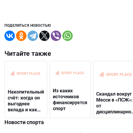
ПОДЕЛИТЬСЯ НОВОСТЬЮ
Читайте также
Из каких
Накопительный
Скандал вокруг
источников
счёт: когда он
Месси в «ПСЖ»:
финансируется
выгоднее
от
спорт
вклада и как
дисциплинарно
выбрать
решения до
подходящий
Новости спорта
открытого
конфликта с