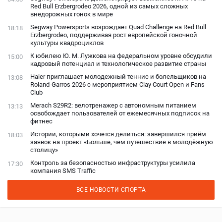
Red Bull Erzbergrodeo 2026, одной из самых сложных
внедорожных гонок в мире
Segway Powersports возрождает Quad Challenge на Red Bull
18:18
Erzbergrodeo, поддерживая рост европейской гоночной
культуры квадроциклов
К юбилею Ю. М. Лужкова на федеральном уровне обсудили
15:00
кадровый потенциал и технологическое развитие страны
Haier приглашает молодежный теннис и болельщиков на
13:08
Roland-Garros 2026 с мероприятием Clay Court Open и Fans
Club
Merach S29R2: велотренажер с автономным питанием
13:13
освобождает пользователей от ежемесячных подписок на
фитнес
Истории, которыми хочется делиться: завершился приём
18:03
заявок на проект «Больше, чем путешествие в молодёжную
столицу»
Контроль за безопасностью инфраструктуры усилила
17:30
компания SMS Traffic
ВСЕ НОВОСТИ СПОРТА