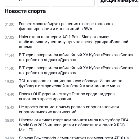
дисциплинарно
выбрать
решения до
подходящий
Новости спорта
открытого
конфликта с
Edenex масштабирует решения в сфере торгового
01:00
фанатами
финансирования и инвестиций в RWA
Haier стала партнером AO 1 Point Slam, открывая
07:02
любительскому теннису путь на арену турнира «Большой
шлем»
В Твери завершился юбилейный XV Кубок «Русского Света»
11:44
по гребле на лодках «Дракон»
В Твери завершился юбилейный XV Кубок «Русского Света»
11:40
по гребле на лодках «Дракон»
TCL поздравляет национальную сборную Испании по
19:08
футболу с исторической победой в чемпионате мира
Проект ОНЕ укрепил статус Генпро среди лидеров
14:49
высотного проектирования
Не просто катание: почему роллер-спорт становится
15:42
спортом высоких достижений
Hisense отмечает старт чемпионата мира по футболу FIFA
05:09
World Cup 2026 инновациями в области технологий RGB
MiniLED
Segway Powersports демонстрирует возможности AT10 на
04:58