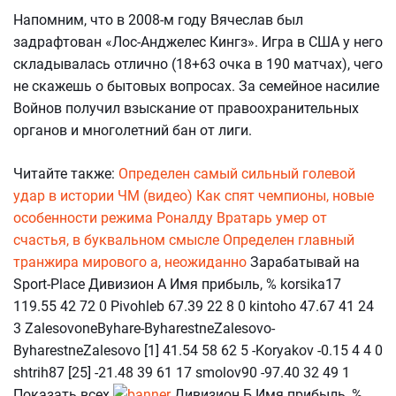
Напомним, что в 2008-м году Вячеслав был
задрафтован «Лос-Анджелес Кингз». Игра в США у него
складывалась отлично (18+63 очка в 190 матчах), чего
не скажешь о бытовых вопросах. За семейное насилие
Войнов получил взыскание от правоохранительных
органов и многолетний бан от лиги.
Читайте также:
Определен самый сильный голевой
удар в истории ЧМ (видео)
Как спят чемпионы, новые
особенности режима Роналду
Вратарь умер от
счастья, в буквальном смысле
Определен главный
транжира мирового а, неожиданно
Зарабатывай на
Sport-Place Дивизион А Имя прибыль, % korsika17
119.55 42 72 0 Pivohleb 67.39 22 8 0 kintoho 47.67 41 24
3 ZalesovoneByhare-ByharestneZalesovo-
ByharestneZalesovo [1] 41.54 58 62 5 -Koryakov -0.15 4 4 0
shtrih87 [25] -21.48 39 61 17 smolov90 -97.40 32 49 1
Показать всех
Дивизион Б Имя прибыль, %