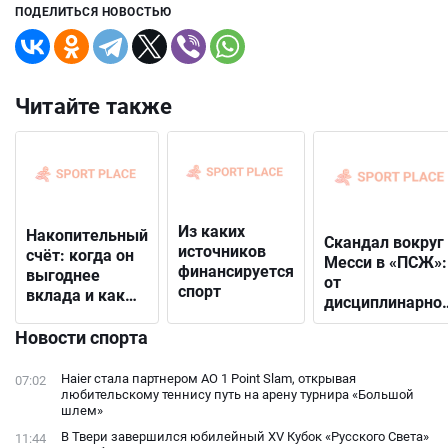
ПОДЕЛИТЬСЯ НОВОСТЬЮ
Читайте также
Из каких
Накопительный
Скандал вокруг
источников
счёт: когда он
Месси в «ПСЖ»:
финансируется
выгоднее
от
спорт
вклада и как
дисциплинарно
выбрать
решения до
подходящий
Новости спорта
открытого
конфликта с
Haier стала партнером AO 1 Point Slam, открывая
07:02
фанатами
любительскому теннису путь на арену турнира «Большой
шлем»
В Твери завершился юбилейный XV Кубок «Русского Света»
11:44