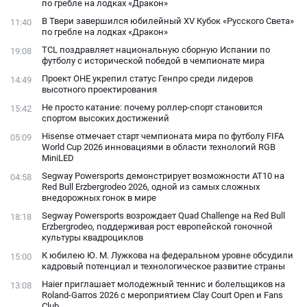
по гребле на лодках «Дракон»
В Твери завершился юбилейный XV Кубок «Русского Света»
11:40
по гребле на лодках «Дракон»
TCL поздравляет национальную сборную Испании по
19:08
футболу с исторической победой в чемпионате мира
Проект ОНЕ укрепил статус Генпро среди лидеров
14:49
высотного проектирования
Не просто катание: почему роллер-спорт становится
15:42
спортом высоких достижений
Hisense отмечает старт чемпионата мира по футболу FIFA
05:09
World Cup 2026 инновациями в области технологий RGB
MiniLED
Segway Powersports демонстрирует возможности AT10 на
04:58
Red Bull Erzbergrodeo 2026, одной из самых сложных
внедорожных гонок в мире
Segway Powersports возрождает Quad Challenge на Red Bull
18:18
Erzbergrodeo, поддерживая рост европейской гоночной
культуры квадроциклов
К юбилею Ю. М. Лужкова на федеральном уровне обсудили
15:00
кадровый потенциал и технологическое развитие страны
Haier приглашает молодежный теннис и болельщиков на
13:08
Roland-Garros 2026 с мероприятием Clay Court Open и Fans
Club