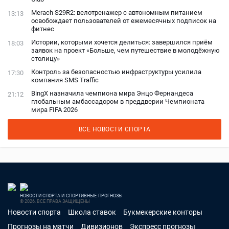
Merach S29R2: велотренажер с автономным питанием
13:13
освобождает пользователей от ежемесячных подписок на
фитнес
Истории, которыми хочется делиться: завершился приём
18:03
заявок на проект «Больше, чем путешествие в молодёжную
столицу»
Контроль за безопасностью инфраструктуры усилила
17:30
компания SMS Traffic
BingX назначила чемпиона мира Энцо Фернандеса
21:12
глобальным амбассадором в преддверии Чемпионата
мира FIFA 2026
ВСЕ НОВОСТИ СПОРТА
НОВОСТИ СПОРТА И СПОРТИВНЫЕ ПРОГНОЗЫ
© 2026. ВСЕ ПРАВА ЗАЩИЩЕНЫ
Новости спорта
Школа ставок
Букмекерские конторы
Прогнозы на матчи
Дивизионов
Экспресс прогнозы