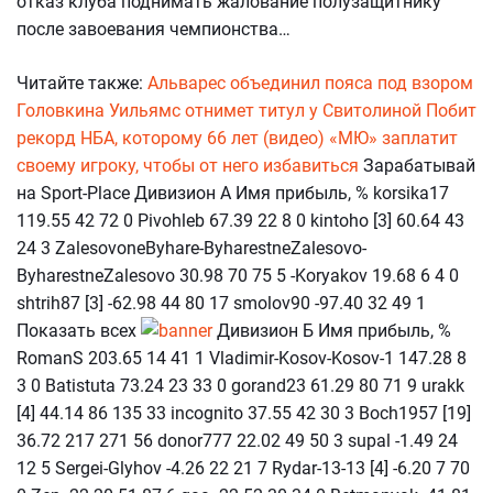
отказ клуба поднимать жалование полузащитнику
после завоевания чемпионства…
Читайте также:
Альварес объединил пояса под взором
Головкина
Уильямс отнимет титул у Свитолиной
Побит
рекорд НБА, которому 66 лет (видео)
«МЮ» заплатит
своему игроку, чтобы от него избавиться
Зарабатывай
на Sport-Place Дивизион А Имя прибыль, % korsika17
119.55 42 72 0 Pivohleb 67.39 22 8 0 kintoho [3] 60.64 43
24 3 ZalesovoneByhare-ByharestneZalesovo-
ByharestneZalesovo 30.98 70 75 5 -Koryakov 19.68 6 4 0
shtrih87 [3] -62.98 44 80 17 smolov90 -97.40 32 49 1
Показать всех
Дивизион Б Имя прибыль, %
RomanS 203.65 14 41 1 Vladimir-Kosov-Kosov-1 147.28 8
3 0 Batistuta 73.24 23 33 0 gorand23 61.29 80 71 9 urakk
[4] 44.14 86 135 33 incognito 37.55 42 30 3 Boch1957 [19]
36.72 217 271 56 donor777 22.02 49 50 3 supal -1.49 24
12 5 Sergei-Glyhov -4.26 22 21 7 Rydar-13-13 [4] -6.20 7 70