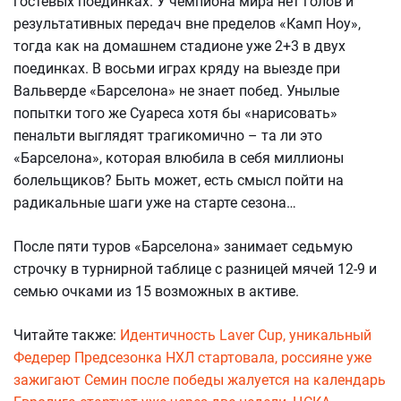
гостевых поединках. У чемпиона мира нет голов и
результативных передач вне пределов «Камп Ноу»,
тогда как на домашнем стадионе уже 2+3 в двух
поединках. В восьми играх кряду на выезде при
Вальверде «Барселона» не знает побед. Унылые
попытки того же Суареса хотя бы «нарисовать»
пенальти выглядят трагикомично – та ли это
«Барселона», которая влюбила в себя миллионы
болельщиков? Быть может, есть смысл пойти на
радикальные шаги уже на старте сезона…
После пяти туров «Барселона» занимает седьмую
строчку в турнирной таблице с разницей мячей 12-9 и
семью очками из 15 возможных в активе.
Читайте также:
Идентичность Laver Cup, уникальный
Федерер
Предсезонка НХЛ стартовала, россияне уже
зажигают
Семин после победы жалуется на календарь