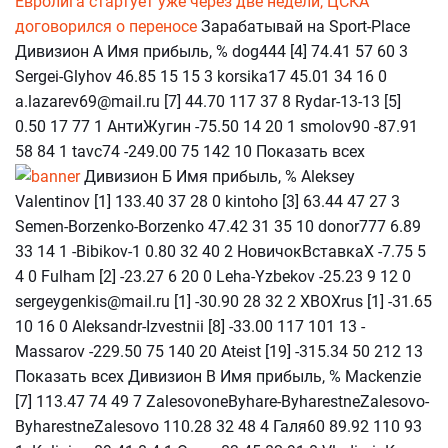
Евролига стартует уже через две недели, ЦСКА
договорился о переносе
Зарабатывай на Sport-Place
Дивизион А Имя прибыль, % dog444 [4] 74.41 57 60 3
Sergei-Glyhov 46.85 15 15 3 korsika17 45.01 34 16 0
a.lazarev69@mail.ru [7] 44.70 117 37 8 Rydar-13-13 [5]
0.50 17 77 1 АнтиЖугин -75.50 14 20 1 smolov90 -87.91
58 84 1 tavc74 -249.00 75 142 10 Показать всех
Дивизион Б Имя прибыль, % Aleksey
Valentinov [1] 133.40 37 28 0 kintoho [3] 63.44 47 27 3
Semen-Borzenko-Borzenko 47.42 31 35 10 donor777 6.89
33 14 1 -Bibikov-1 0.80 32 40 2 НовичокВставкаХ -7.75 5
4 0 Fulham [2] -23.27 6 20 0 Leha-Yzbekov -25.23 9 12 0
sergeygenkis@mail.ru [1] -30.90 28 32 2 XBOXrus [1] -31.65
10 16 0 Aleksandr-Izvestnii [8] -33.00 117 101 13 -
Massarov -229.50 75 140 20 Ateist [19] -315.34 50 212 13
Показать всех Дивизион В Имя прибыль, % Mackenzie
[7] 113.47 74 49 7 ZalesovoneByhare-ByharestneZalesovo-
ByharestneZalesovo 110.28 32 48 4 Галя60 89.92 110 93