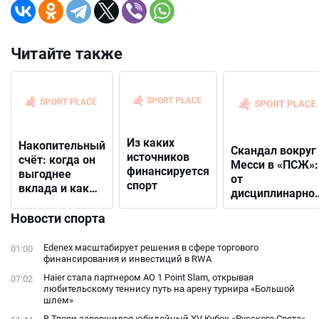
Читайте также
Из каких
Накопительный
Скандал вокруг
источников
счёт: когда он
Месси в «ПСЖ»:
финансируется
выгоднее
от
спорт
вклада и как
дисциплинарно
выбрать
решения до
подходящий
Новости спорта
открытого
конфликта с
Edenex масштабирует решения в сфере торгового
01:00
фанатами
финансирования и инвестиций в RWA
Haier стала партнером AO 1 Point Slam, открывая
07:02
любительскому теннису путь на арену турнира «Большой
шлем»
В Твери завершился юбилейный XV Кубок «Русского Света»