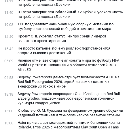
11:44
по гребле на лодках «Дракон»
В Твери завершился юбилейный XV Кубок «Русского Света»
11:40
по гребле на лодках «Дракон»
TCL поздравляет национальную сборную Испании по
19:08
футболу с исторической победой в чемпионате мира
Проект ОНЕ укрепил статус Генпро среди лидеров
14:49
высотного проектирования
Не просто катание: почему роллер-спорт становится
15:42
спортом высоких достижений
Hisense отмечает старт чемпионата мира по футболу FIFA
05:09
World Cup 2026 инновациями в области технологий RGB
MiniLED
Segway Powersports демонстрирует возможности AT10 на
04:58
Red Bull Erzbergrodeo 2026, одной из самых сложных
внедорожных гонок в мире
Segway Powersports возрождает Quad Challenge на Red Bull
18:18
Erzbergrodeo, поддерживая рост европейской гоночной
культуры квадроциклов
К юбилею Ю. М. Лужкова на федеральном уровне обсудили
15:00
кадровый потенциал и технологическое развитие страны
Haier приглашает молодежный теннис и болельщиков на
13:08
Roland-Garros 2026 с мероприятием Clay Court Open и Fans